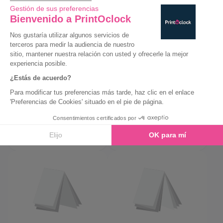
10 caras
3 pliegues en
5 pliegues en
acordeón - 1 pliegue
acordeón
cruzado
12 caras
16 caras