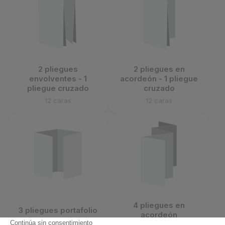
2 pliegues
2 pliegues en
envolventes - 1
acordeón - 1 pliegue
pliegue cruzado
cruzado
12 caras
12 caras
4 pliegues en
3 pliegues portafolio
acordeón
8 caras