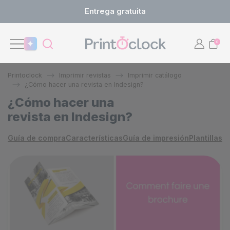
Entrega gratuita
0
Printoclock
Imprimir revistas
Imprimir catálogo
¿Cómo hacer una revista en Indesign?
¿Cómo hacer una
revista en Indesign?
Guía de compra
Características
Guía de impresión
Plantillas