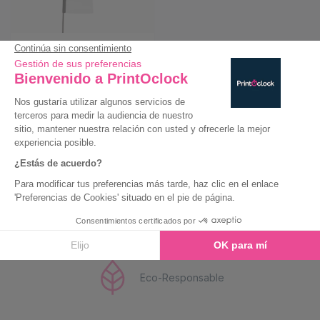
2,5m
Dimensiones vela
acabada : 189 x 63 cm /
Dimensiones máximas:
de 212 a 300 x 63cm
(mástil telescópico) con
base - Peso: con la
base vacía 2kg / base
llena 15kg
Siempre precios bajos
Entrega Exprés
Eco-Responsable