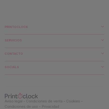
PRINTOCLOCK
¿Quiénes somos?
Impresión y medio ambiente
SERVICIOS
Distribuidores y cuentas clave
Envío y transporte
CONTACTO
Contacto
¿Necesitas ayuda?
SOCIALS
Aviso legal
-
Condiciones de venta
-
Cookies
-
Condiciones de uso
-
Privacidad