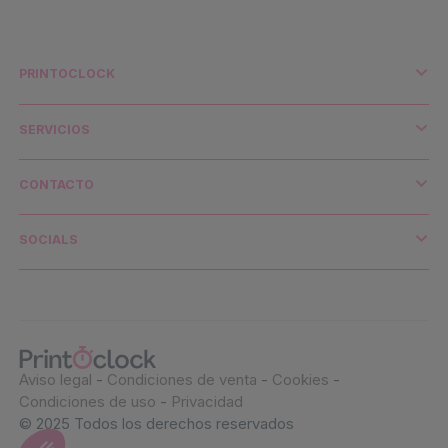
PRINTOCLOCK
¿Quiénes somos?
Impresión y medio ambiente
SERVICIOS
Distribuidores y cuentas clave
Envío y transporte
CONTACTO
Contacto
¿Necesitas ayuda?
SOCIALS
Aviso legal
-
Condiciones de venta
-
Cookies
-
Condiciones de uso
-
Privacidad
© 2025 Todos los derechos reservados