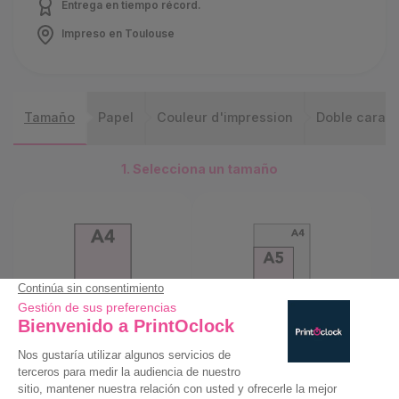
Entrega en tiempo récord.
Impreso en Toulouse
Tamaño
Papel
Couleur d'impression
Doble cara
1. Selecciona un tamaño
A4
A5
21 x 29,7 cm
14,8X21,5 cm