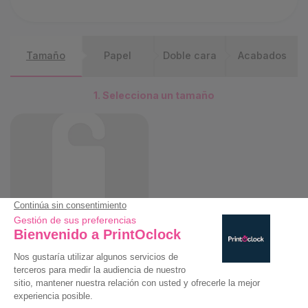
Tamaño
Papel
Doble cara
Acabados
1. Selecciona un tamaño
90x195