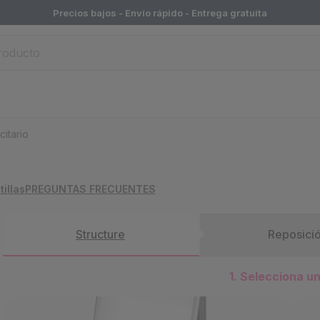
Precios bajos - Envío rápido -
Entrega gratuita
citario
tillas
PREGUNTAS FRECUENTES
Structure
Reposici
1. Selecciona u