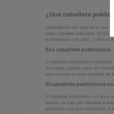
¿Qué caballete publici
Dependiendo del lugar en el que va
elegir caballete adecuado. Actúa c
la intemperie y al calor, y ofrecer
Eco caballete publicitario
El caballete publicitario o caballet
dos caras, puedes optar por imprimi
para colocar en este caballete de 
El caballete publicitario c
El caballete publicitario con base 
tiempo. La base del caballete publi
garantizar una gran estabilidad. 