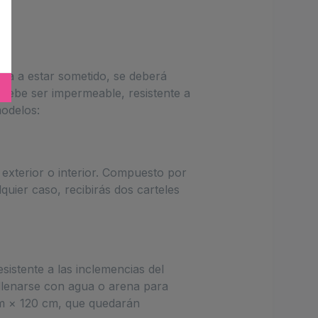
aya a estar sometido, se deberá
Debe ser impermeable, resistente a
modelos:
d exterior o interior. Compuesto por
quier caso, recibirás dos carteles
sistente a las inclemencias del
 llenarse con agua o arena para
cm × 120 cm, que quedarán