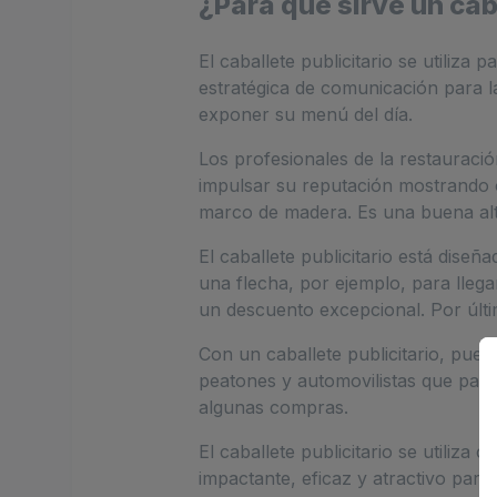
¿Para qué sirve un cab
El caballete publicitario se utiliz
estratégica de comunicación para la
exponer su menú del día.
Los profesionales de la restauració
impulsar su reputación mostrando or
marco de madera. Es una buena alte
El caballete publicitario está diseñ
una flecha, por ejemplo, para lleg
un descuento excepcional. Por últi
Con un caballete publicitario, pued
peatones y automovilistas que pasan 
algunas compras.
El caballete publicitario se utiliz
impactante, eficaz y atractivo para