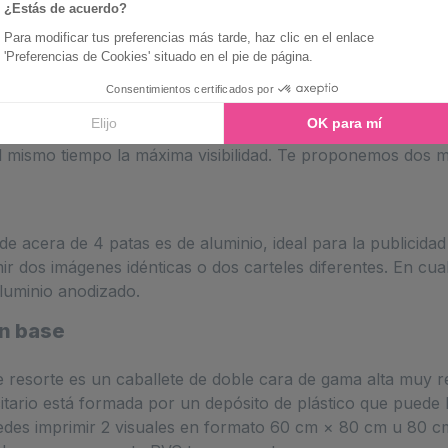
tario debo elegir?
ya a exponerse y de las condiciones climáticas a las que v
omo protección para un cartel producido en una imprenta. 
 al mismo tiempo la máxima visibilidad. Te proponemos dos 
e de acera de 4 patas es de aluminio, ideal para la publicida
r dos imágenes idénticas o dos carteles diferentes. En cual
aluminio anodizado.
on base
de resorte es un caballete de doble cara de gama alta muy re
citario está formada por un depósito de plástico que puede
Puedes imprimir 2 visuales en formato 60 cm × 80 cm u 80 