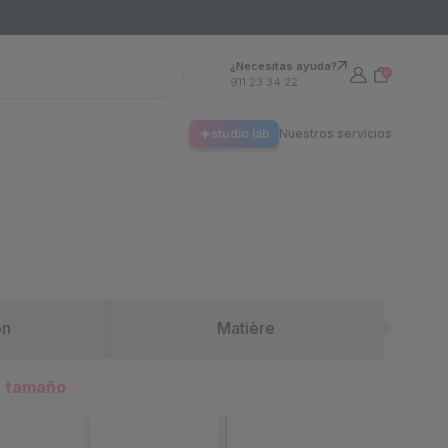
¿Necesitas ayuda?
0
911 23 34 22
studio lab
Nuestros servicios
ón
Matière
n tamaño