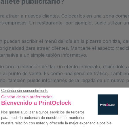
allete publicitario?
a para atraer a nuevos clientes. Colocarlos en una zona come
s empresas. Un restaurante, por ejemplo, suele utilizar un
n pueden escribir el menú del día en la pizarra con tiza, da
iginalidad para atraer clientes. Mantiene el aspecto tradi
rnativa a un simple tablón informativo.
ado con la intención de dar un efecto inmediato, diciéndole a
ar al punto de venta. Es como una señal de tráfico. También
mo, también puede informarles de la llegada de un nuevo 
es transmitir tus mensajes publicitarios mediante una comun
cerca. Esta forma publicitaria multiplica las oportunidades
a como uno de los últimos medios de comunicación antes de l
 el futuro consumidor.