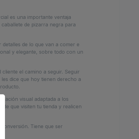
rcial es una importante ventaja
 caballete de pizarra negra para
r detalles de lo que van a comer e
cional y elegante, sobre todo con un
l cliente el camino a seguir. Seguir
 les dice que hoy tienen derecho a
producto.
icación visual adaptada a los
 de que visiten tu tienda y realicen
a conversión. Tiene que ser