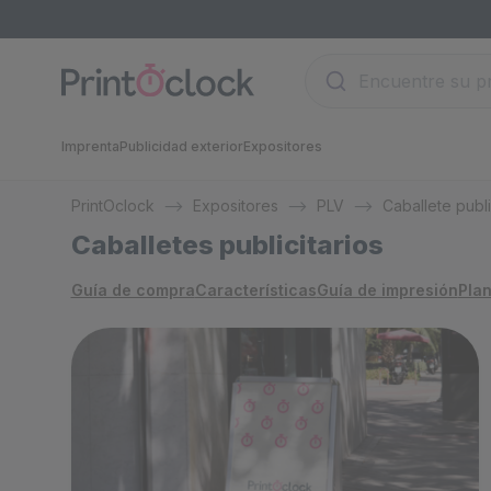
Imprenta
Publicidad exterior
Expositores
PrintOclock
Expositores
PLV
Caballete publi
Caballetes publicitarios
Guía de compra
Características
Guía de impresión
Plan