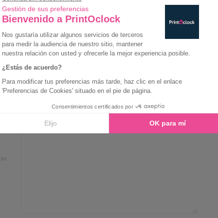
No
Sí
No
Sí
Añade aquí tus datos y comentarios
o
 se