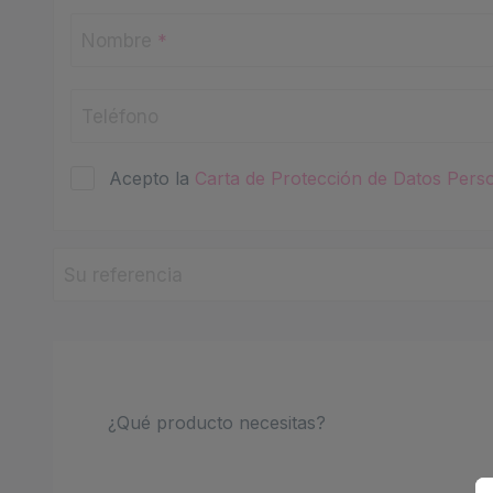
Nombre
*
Teléfono
Acepto la
Carta de Protección de Datos Pers
Su referencia
¿Qué producto necesitas?