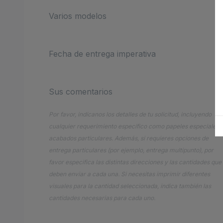
Varios modelos
Fecha de entrega imperativa
Sus comentarios
Por favor, indícanos los detalles de tu solicitud, incluyendo
cualquier requerimiento específico como papeles especiales 
acabados particulares. Además, si requieres opciones de
entrega particulares (por ejemplo, entrega multipunto), por
favor especifica las distintas direcciones y las cantidades que
deben enviar a cada una. Si necesitas imprimir diferentes
visuales para la cantidad seleccionada, indica también las
cantidades necesarias para cada uno.