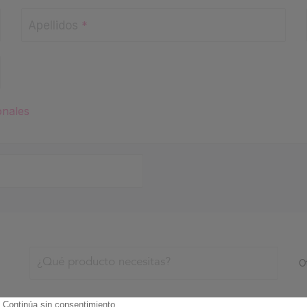
Apellidos
*
onales
O