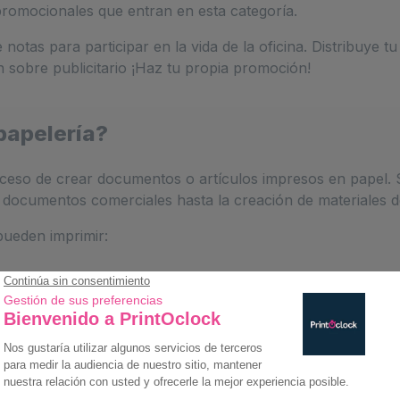
s promocionales que entran en esta categoría.
tas para participar en la vida de la oficina. Distribuye tu p
sobre publicitario ¡Haz tu propia promoción!
papelería?
oceso de crear documentos o artículos impresos en papel. 
e documentos comerciales hasta la creación de materiales d
pueden imprimir:
e)