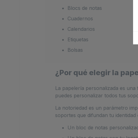
Blocs de notas
Cuadernos
Calendarios
Etiquetas
Bolsas
¿Por qué elegir la pap
La papelería personalizada es una f
puedes personalizar todos tus sopo
La notoriedad es un parámetro impo
soportes que difundan tu identidad
Un bloc de notas personalizad
Un bloc de notas con tu logot