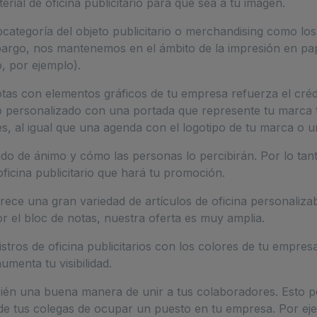
rial de oficina publicitario para que sea a tu imagen.
tegoría del objeto publicitario o merchandising como los l
rgo, nos mantenemos en el ámbito de la impresión en papel
o, por ejemplo).
as con elementos gráficos de tu empresa refuerza el créd
o personalizado con una portada que represente tu marca t
s, al igual que una agenda con el logotipo de tu marca o
tado de ánimo y cómo las personas lo percibirán. Por lo ta
oficina publicitario que hará tu promoción.
ece una gran variedad de artículos de oficina personalizable
r el bloc de notas, nuestra oferta es muy amplia.
stros de oficina publicitarios con los colores de tu empres
umenta tu visibilidad.
ién una buena manera de unir a tus colaboradores. Esto p
 de tus colegas de ocupar un puesto en tu empresa. Por ejemp