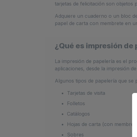
tarjetas de felicitación son objeto
Adquiere un cuaderno o un bloc de no
papel de carta con membrete en un 
¿Qué es impresión de 
La impresión de papelería es el pr
aplicaciones, desde la impresión d
Algunos tipos de papelería que se 
Tarjetas de visita
Folletos
Catálogos
Hojas de carta (con membret
Sobres