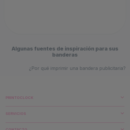
Algunas fuentes de inspiración para sus
banderas
¿Por qué imprimir una bandera publicitaria?
PRINTOCLOCK
¿Quiénes somos?
Impresión y medio ambiente
SERVICIOS
Distribuidores y cuentas clave
Envío y transporte
CONTACTO