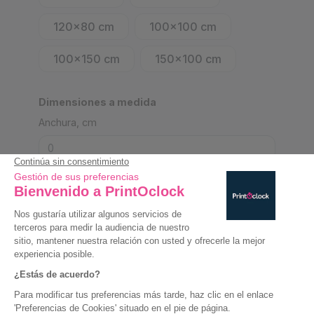
120x80 cm
100x100 cm
100x150 cm
150x100 cm
Dimensiones a medida
Anchura, cm
al menos
50
cm de ancho
Altura, cm
al menos
50
cm de altura
Confirmar Tamaño