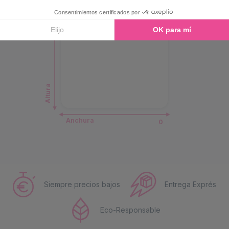
0
Altura
Anchura
0
Siempre precios bajos
Entrega Exprés
Eco-Responsable