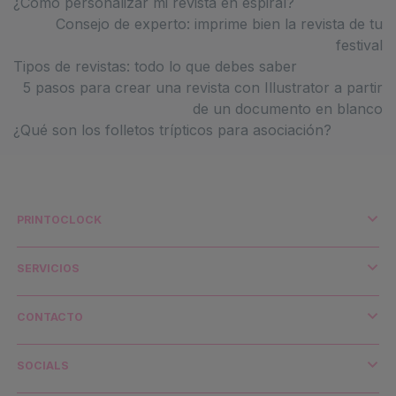
¿Cómo personalizar mi revista en espiral?
Consejo de experto: imprime bien la revista de tu
festival
Tipos de revistas: todo lo que debes saber
5 pasos para crear una revista con Illustrator a partir
de un documento en blanco
¿Qué son los folletos trípticos para asociación?
PRINTOCLOCK
¿Quiénes somos?
Impresión y medio ambiente
SERVICIOS
Distribuidores y cuentas clave
Envío y transporte
CONTACTO
Contacto
¿Necesitas ayuda?
SOCIALS