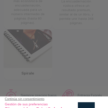
más económica de
La encuadernación
encuadernación,
rústica ofrece un
adecuada para un
resultado premium,
número intermedio de
similar al de un libro, y
páginas (hasta 80
permite unir hasta 348
páginas).
páginas.
Spirale
Siempre precios bajos
Entrega Exprés
Eco-Responsable