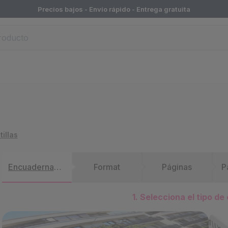
Precios bajos - Envío rápido -
Entrega gratuita
tillas
Encuadernación
Format
Páginas
P
1. Selecciona el tipo d