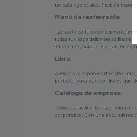
un catálogo cosido. Fácil de maneja
Menú de restaurante
¿La carta de tu establecimiento in
todas tus especialidades culinaria
interesante para presentar tus men
Libro
¿Quieres autopublicarte? ¿Por qué
perfecto para publicar libros que de
Catálogo de empresa
¿Quieres facilitar la integración d
corporativa. Con una encuadernaci