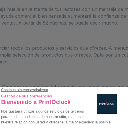
Deja huella en la mente de tus lectores con un mensaje de 
ayuda comercial bien pensada aumentará la confianza de t
 ventas. A partir de 52 páginas, se puede decir mucho.
nciar todos los productos y servicios que ofreces. A menu
 amplia selección de productos que ofreces. Opta por un c
inas.
? Opta por un catálogo A4 grapado con papel interior brilla
lente relación calidad-precio es ideal para producir una r
ercibidas.
rme comercial, material de formación o las cifras de tu bal