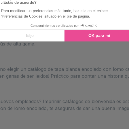
r, realzará tu documento para satisfacer a tus clientes, em
cluye numerosos platos y bebidas? ¿El tamaño de un folleto
s? Un cuadernillo A4 grapado diseñado con papel estucado
ús de alta gama.
 no elegir un catálogo de tapa blanda encolado con lomo c
n ganas de ser leídos! Práctico para contar una historia que
e nuevos empleados? Imprimir catálogos de bienvenida es ese
ón de lomo encolado, te aseguras de dar una buena image