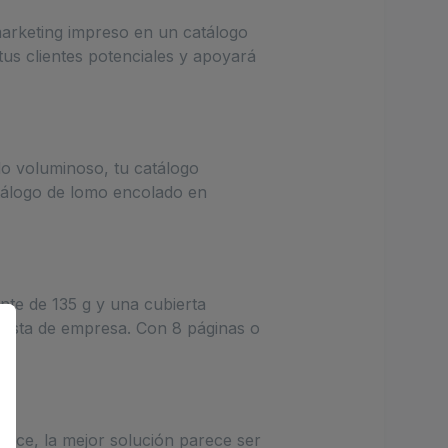
marketing impreso en un catálogo
us clientes potenciales y apoyará
do voluminoso, tu catálogo
atálogo de lomo encolado en
nte de 135 g y una cubierta
evista de empresa. Con 8 páginas o
ance, la mejor solución parece ser