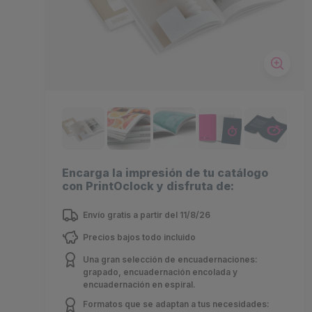
Encarga la impresión de tu catálogo
con PrintOclock y disfruta de:
Envío gratis a partir del 11/8/26
Precios bajos todo incluido
Una gran selección de encuadernaciones:
grapado, encuadernación encolada y
encuadernación en espiral.
Formatos que se adaptan a tus necesidades: