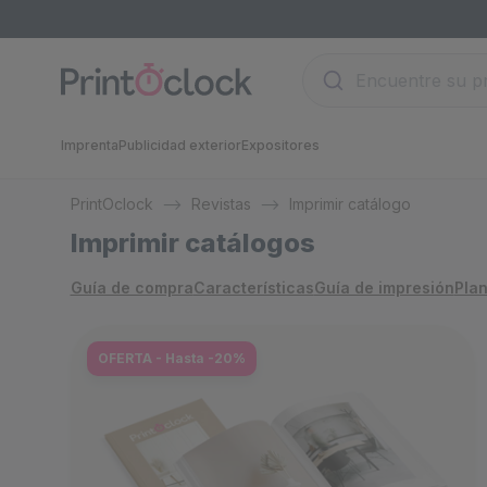
Imprenta
Publicidad exterior
Expositores
PrintOclock
Revistas
Imprimir catálogo
Imprimir catálogos
Guía de compra
Características
Guía de impresión
Plan
OFERTA - Hasta -20%