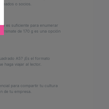
pleados o socios.
 no es suficiente para enumerar
 semimate de 170 g es una opción
uadrado A5? ¡Es el formato
 haga viajar al lector.
ncial para compartir tu cultura
n de tu empresa.