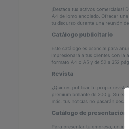
¡Destaca tus activos comerciales! 
A4 de lomo encolado. Ofrecer una 
tu discurso durante una reunión de
Catálogo publicitario
Este catálogo es esencial para anu
impresionará a tus clientes con la
formato A4 o A5 y de 52 a 352 pág
Revista
¿Quieres publicar tu propia revista
premium brillante de 300 g. Su exce
más, tus noticias no pasarán desap
Catálogo de presentación
Para presentar tu empresa, un info