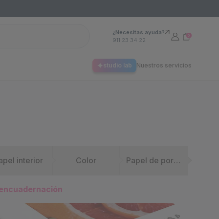
¿Necesitas ayuda?
0
911 23 34 22
studio lab
Nuestros servicios
apel interior
Color
Papel de portada
e encuadernación