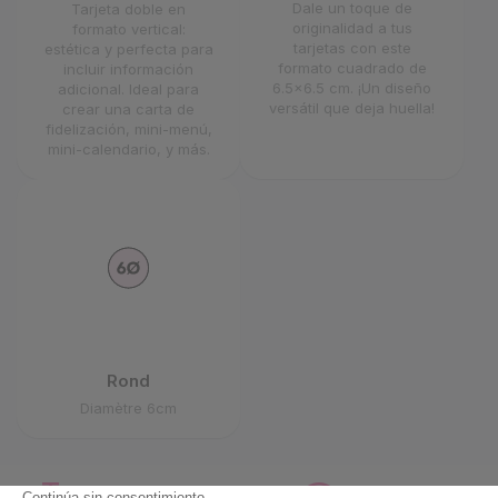
Dale un toque de
Tarjeta doble en
originalidad a tus
formato vertical:
tarjetas con este
estética y perfecta para
formato cuadrado de
incluir información
6.5x6.5 cm. ¡Un diseño
adicional. Ideal para
versátil que deja huella!
crear una carta de
fidelización, mini-menú,
mini-calendario, y más.
Rond
Diamètre 6cm