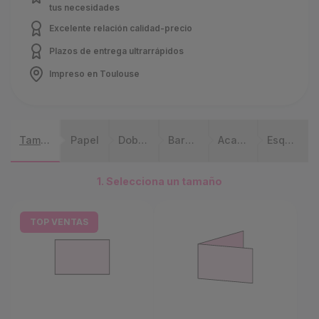
tus necesidades
Excelente relación calidad-precio
Plazos de entrega ultrarrápidos
Impreso en Toulouse
Tamaño
Papel
Doble cara
Barniz y Metalizado
Acabados
Esquinas y Modelado
1. Selecciona un tamaño
TOP VENTAS