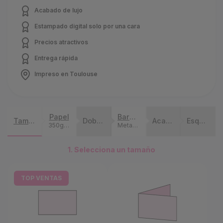
Acabado de lujo
Estampado digital solo por una cara
Precios atractivos
Entrega rápida
Impreso en Toulouse
Papel
Barniz y Metalizado
Tamaño
Doble cara
Acabados
Esquinas y Modelado
350g Estucado Semimate (El plan económico)
Metalizado Dorado Una Cara
1. Selecciona un tamaño
TOP VENTAS