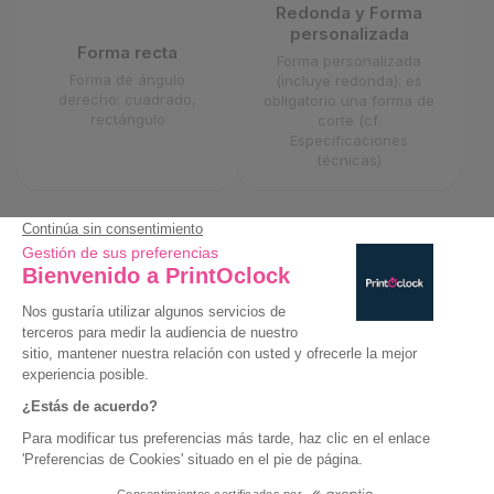
Redonda y Forma
personalizada
Forma recta
Forma personalizada
Forma de ángulo
(incluye redonda): es
derecho: cuadrado,
obligatorio una forma de
rectángulo
corte (cf.
Especificaciones
técnicas)
Siempre precios bajos
Entrega Exprés
Eco-Responsable